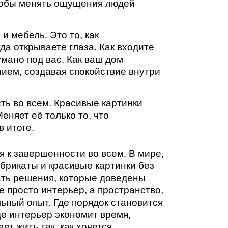
то то, как
те глаза. Как входите
ас. Как ваш дом
ая спокойствие внутри
 Красивые картинки
лько то, что
ности во всем. В мире,
расивые картинки без
я, которые доведены
нтерьер, а пространство,
де порядок становится
 экономит время,
 как хочется.
ьше, чем эстетика. Это
е спокойствие, которое
испытать.