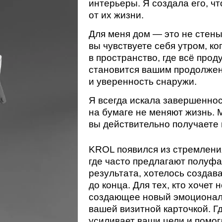
Для меня дом — это не стены и мебель. Э
вы чувствуете себя утром, когда открывае
в пространство, где всё продумано под в
становится вашим продолжением, создав
и уверенность снаружи.
Я всегда искала завершенность во всем.
на бумаге не меняют жизнь. Меняет её то
вы действительно получаете в итоге.
KROL появился из стремления к завершен
где часто предлагают полуфабрикаты и к
результата, хотелось создавать решени
до конца. Для тех, кто хочет не просто и
создающее новый эмоциональный опыт. Г
вашей визитной карточкой. Где интерьер
усиливает ваши цели и помогает жить так,
Потому что для меня интерьер — это бол
тишина внутри. Ясность мыслей. Глубоко
невозможно описать словами, но можно 