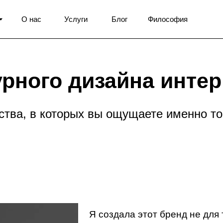
Написать в Telegram
 нас
Услуги
Блог
Философия
Оставить заявку
ного дизайна интерьер
 в которых вы ощущаете именно то, что хоти
Я создала этот бренд не для того, чтобы
интерьеры. Я создала его, чтобы менят
от их жизни.