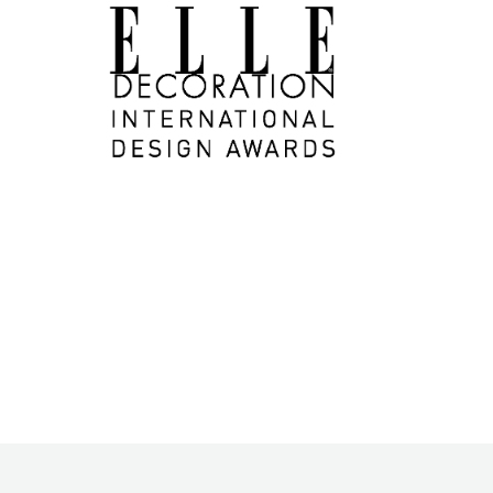
ьных данных
иальности