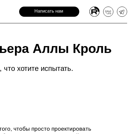
Написать нам
а Аллы Кроль
те испытать.
 просто проектировать
ь ощущения людей