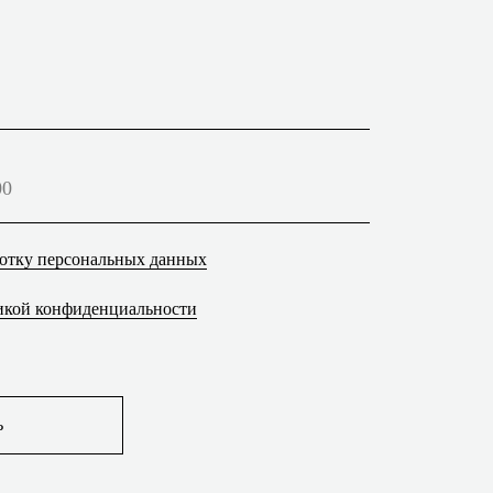
По вопросам сотрудничества
+7 920 254-55-45
allakroloffice@gmail.com