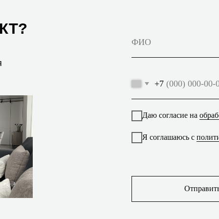
Отправить
 Новгороде
Для заказа проекта
ького, 23А
+7 910 007-00-94
info@allakrol.ru