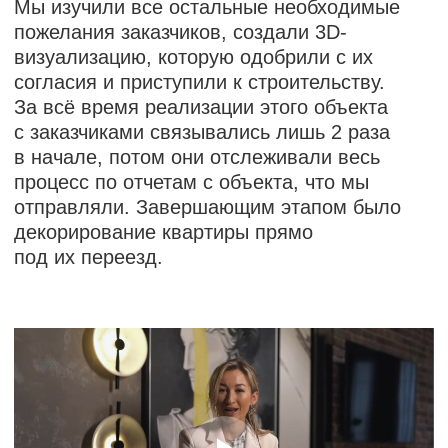
Комнаты
Холл
Гостиная-кухня
2 с/у
Гардеробная/хоз.блок
2 спальных комнаты
Лоджия
Общая площадь
116,43 м²
Реализуем объекты "под ключ" от
300 000 ₽/м²