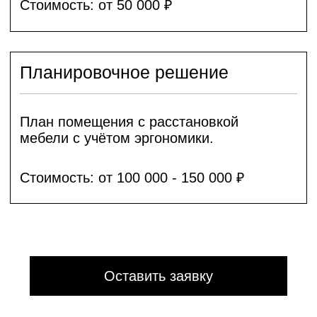
Оставить заявку
Офис в Нижнем Новгороде
Улица Максима Горького, 23А
Офис в Москве
Пресненская набережная, 12, этаж
45, помещение 82
Для заказа проекта
+7 910 007-00-94
info@allakrol.ru