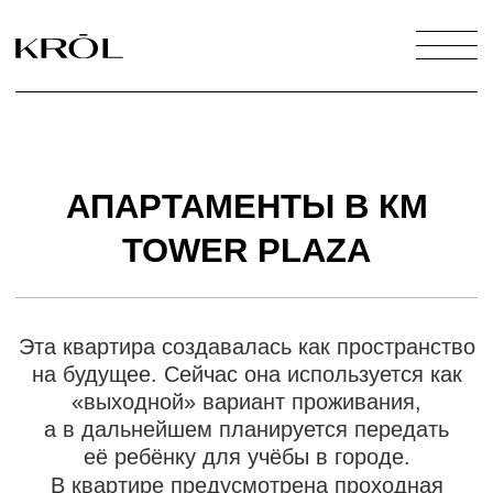
АПАРТАМЕНТЫ В КМ
TOWER PLAZA
Эта квартира создавалась как пространство
на будущее. Сейчас она используется как
«выходной» вариант проживания,
а в дальнейшем планируется передать
её ребёнку для учёбы в городе.
В квартире предусмотрена проходная
гардеробная с хозяйственной зоной,
гостевой санузел, просторная кухня-
гостиная-столовая, отдельная детская
комната и родительская спальня.
Планировка обеспечивает комфортное
проживание всей семьи и оставляет
возможность для дальнейшего