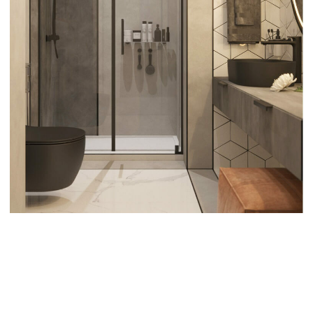
Офис в Нижнем Новгороде
Улица Максима Горького, 23А
Офис в Москве
Пресненская набережная, 12, этаж
45, помещение 82
Для заказа проекта
+7 910 007-00-94
info@allakrol.ru
По вопросам сотрудничества
+7 920 254-55-45